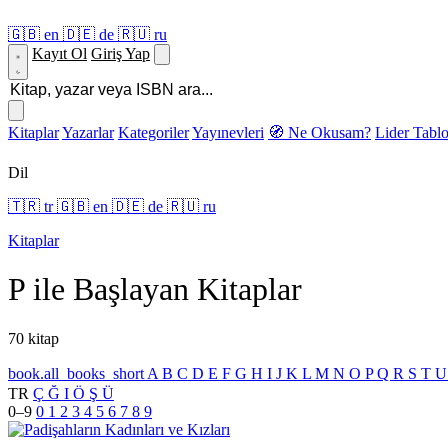
🇬🇧
en
🇩🇪
de
🇷🇺
ru
Kayıt Ol
Giriş Yap
Kitaplar
Yazarlar
Kategoriler
Yayınevleri
🧭 Ne Okusam?
Lider Tabl
Dil
🇹🇷
tr
🇬🇧
en
🇩🇪
de
🇷🇺
ru
Kitaplar
P ile Başlayan Kitaplar
70 kitap
book.all_books_short
A
B
C
D
E
F
G
H
I
J
K
L
M
N
O
P
Q
R
S
T
TR
Ç
Ğ
I
Ö
Ş
Ü
0–9
0
1
2
3
4
5
6
7
8
9