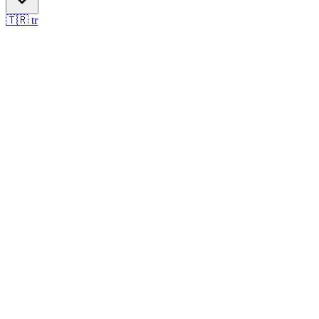
🇹🇷
tr