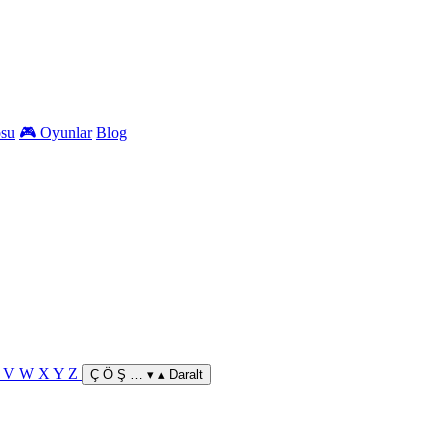
osu
🎮 Oyunlar
Blog
U
V
W
X
Y
Z
Ç Ö Ş … ▾
▴ Daralt