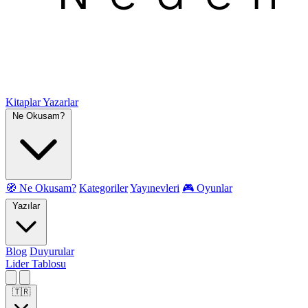
Kitaplar
Yazarlar
Ne Okusam?
🧭 Ne Okusam?
Kategoriler
Yayınevleri
🎮 Oyunlar
Yazılar
Blog
Duyurular
Lider Tablosu
🇹🇷