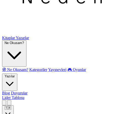
Kitaplar
Yazarlar
Ne Okusam?
🧭 Ne Okusam?
Kategoriler
Yayınevleri
🎮 Oyunlar
Yazılar
Blog
Duyurular
Lider Tablosu
🇹🇷