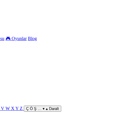
osu
🎮 Oyunlar
Blog
U
V
W
X
Y
Z
Ç Ö Ş … ▾
▴ Daralt