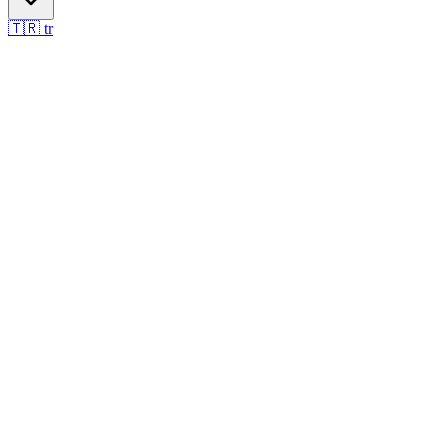
🇹🇷
tr