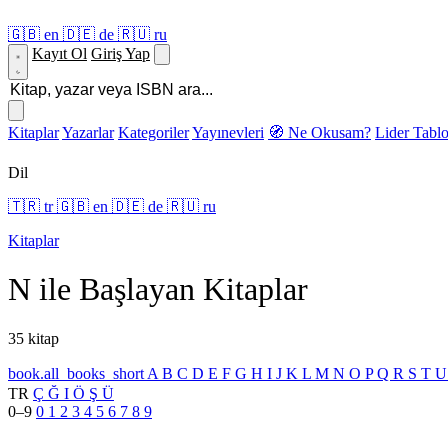
🇬🇧
en
🇩🇪
de
🇷🇺
ru
Kayıt Ol
Giriş Yap
Kitaplar
Yazarlar
Kategoriler
Yayınevleri
🧭 Ne Okusam?
Lider Tabl
Dil
🇹🇷
tr
🇬🇧
en
🇩🇪
de
🇷🇺
ru
Kitaplar
N ile Başlayan Kitaplar
35 kitap
book.all_books_short
A
B
C
D
E
F
G
H
I
J
K
L
M
N
O
P
Q
R
S
T
TR
Ç
Ğ
I
Ö
Ş
Ü
0–9
0
1
2
3
4
5
6
7
8
9