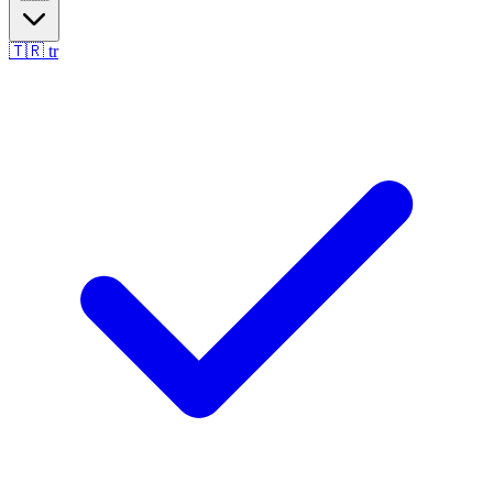
🇹🇷
tr