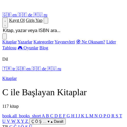
🇬🇧
en
🇩🇪
de
🇷🇺
ru
Kayıt Ol
Giriş Yap
Kitaplar
Yazarlar
Kategoriler
Yayınevleri
🧭 Ne Okusam?
Lider
Tablosu
🎮 Oyunlar
Blog
Dil
🇹🇷
tr
🇬🇧
en
🇩🇪
de
🇷🇺
ru
Kitaplar
C ile Başlayan Kitaplar
117 kitap
book.all_books_short
A
B
C
D
E
F
G
H
I
J
K
L
M
N
O
P
Q
R
S
T
U
V
W
X
Y
Z
Ç Ö Ş … ▾
▴ Daralt
TR
Ç
Ğ
I
Ö
Ş
Ü