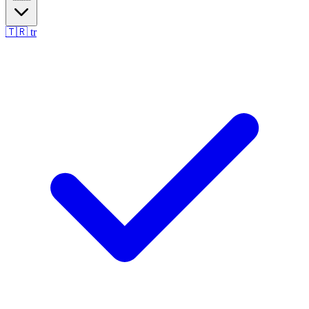
🇹🇷
tr