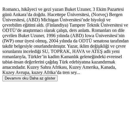
Romancı, hikâyeci ve gezi yazarı Buket Uzuner, 3 Ekim Pazartesi
günü Ankara’da doğdu. Hacettepe Üniversitesi, (Norveç) Bergen
Üniversitesi, (ABD) Michigan Üniversitesi’nde biyoloji ve
çevrebilim eğitimi aldı. (Finlandiya) Tampere Teknik Üniversitesi ve
ODTÜ’de araştırmacı olarak çalıştı, ders anlattı. Romanları on dile
çevrilen Buket Uzuner, 1996 yılında (ABD) Iowa Üniversitesi’nin
(IWP) onur üyesi olmuş, 2004 yılında da ODTÜ senatosu tarafından
takdir belgesiyle onurlandırılmıştır. Yazar, iklim değişikliği ve çevre
sorunlarını incelediği SU, TOPRAK, HAVA ve ATEŞ adlı yeni
romanlarıyla, Türkler’in kadim Kamanlık geleneğindeki evrensel
tabiat-insan değerlerini çağdaş Türk edebiyatına kazandırmak
amacındadır. Kuzey Sahra Afrikası, Kuzey Amerika, Kanada,
Kuzey Avrupa, kuzey Afrika’da tren sey...
Devamını oku
Daha az göster