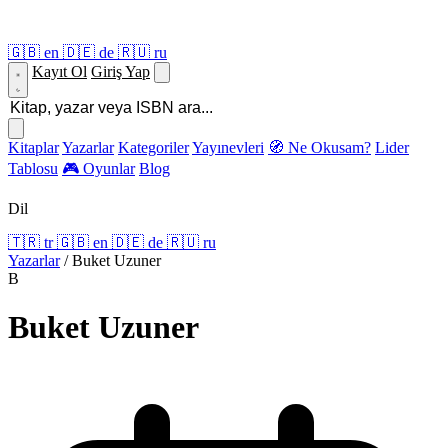
🇬🇧
en
🇩🇪
de
🇷🇺
ru
Kayıt Ol
Giriş Yap
Kitaplar
Yazarlar
Kategoriler
Yayınevleri
🧭 Ne Okusam?
Lider
Tablosu
🎮 Oyunlar
Blog
Dil
🇹🇷
tr
🇬🇧
en
🇩🇪
de
🇷🇺
ru
Yazarlar
/
Buket Uzuner
B
Buket Uzuner