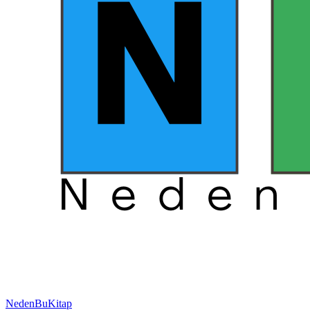
NedenBuKitap