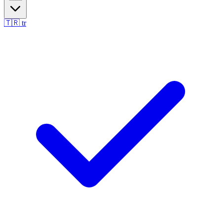
🇹🇷
tr