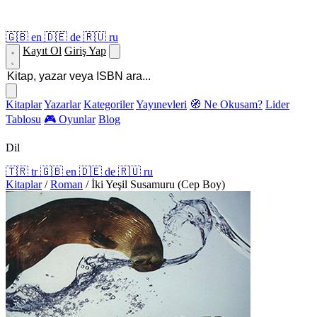
🇬🇧
en
🇩🇪
de
🇷🇺
ru
Kayıt Ol
Giriş Yap
Kitaplar
Yazarlar
Kategoriler
Yayınevleri
🧭 Ne Okusam?
Lider
Tablosu
🎮 Oyunlar
Blog
Dil
🇹🇷
tr
🇬🇧
en
🇩🇪
de
🇷🇺
ru
Kitaplar
/
Roman
/
İki Yeşil Susamuru (Cep Boy)