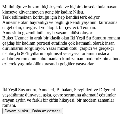
Mutluluğu ve huzuru hiçbir yerde ve hiçbir kimsede bulamayan,
kimseye güvenemeyen genç bir kadın: Nilsu.
Terk edilmekten korktuğu için hep kendisi terk ediyor.
Annesine olan hayranlığı ve bağlılığı kendi yaşamını kurmasına
engel olan, duygusal ve ütopik bir çevreci: Teoman.
Annesinin gizemli intiharıyla yaşamı altüst oluyor.
Buket Uzuner’in artık bir klasik olan İki Yeşil Su Samuru romanı
çağdaş bir kadının portresi etrafında çok katmanlı olarak insan
durumlarını sorguluyor. Yazar mizah dolu, çarpıcı ve gerçekçi
üslubuyla 80’li yılların toplumsal ve siyasal ortamını ustaca
anlatırken romanın kahramanları kimi zaman modernizmin altında
ezilerek yaşamla ölüm arasında gelgitler yaşıyorlar.
İki Yeşil Susamuru, Anneleri, Babaları, Sevgilileri ve Diğerleri
yaşadığımız dünyaya, aşka, çevre sorununa alternatif çözümler
arayan aydın ve farklı bir çiftin hikayesi, bir modern zamanlar
romanı.
Devamını oku ↓
Daha az göster ↑