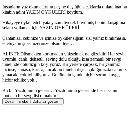
İnsanların yaz okumalarının peşine düştüğü sıcaklarda onlara inat bu
kitabın adını YAZIN ÖYKÜLERİ koydum.
Hikâyeye öykü, edebiyata yazın diyerek büyümüş benim kuşağıma
selam yollamak için YAZIN ÖYKÜLERİ.
Çantanıza, cebinize ve içinize öyküler sığsın, sizi yalnız bırakmasın,
edebiyatın şifası üzerinize olsun diye…
ALINTI: Düşmekten korkmadan yükselmek ne güzeldir! Her şeyin
uyumlu, canlı, dehşetli, sevinç dolu olduğu kısa zamanlı bir sevgi
tünelinde doludizgin koşuyoruz. Bir yerlere çarpsak, bir yanımız
incinse, kanasa, kırılsa, ancak bu tünelin dışına çıktığımızda canımız
yanacak, çok iyi biliyoruz. Bu tünelin içinde hiçbir sorun, kaygı,
hiçbir tehlike yok…
Bu bir Yazdönümü gecesi… Yazdönümü gecesinde her insanın
mutlaka bir sevgilisi olmalıdır!
Devamını oku ↓
Daha az göster ↑