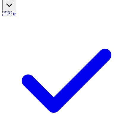
🇹🇷
tr