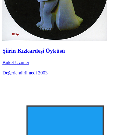
Şiirin Kızkardeşi Öyküsü
Buket Uzuner
Değerlendirilmedi
2003