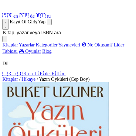
🇬🇧
en
🇩🇪
de
🇷🇺
ru
Kayıt Ol
Giriş Yap
Kitaplar
Yazarlar
Kategoriler
Yayınevleri
🧭 Ne Okusam?
Lider
Tablosu
🎮 Oyunlar
Blog
Dil
🇹🇷
tr
🇬🇧
en
🇩🇪
de
🇷🇺
ru
Kitaplar
/
Hikaye
/
Yazın Öyküleri (Cep Boy)