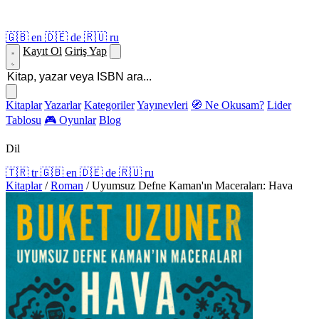
🇬🇧
en
🇩🇪
de
🇷🇺
ru
Kayıt Ol
Giriş Yap
Kitaplar
Yazarlar
Kategoriler
Yayınevleri
🧭 Ne Okusam?
Lider
Tablosu
🎮 Oyunlar
Blog
Dil
🇹🇷
tr
🇬🇧
en
🇩🇪
de
🇷🇺
ru
Kitaplar
/
Roman
/
Uyumsuz Defne Kaman'ın Maceraları: Hava