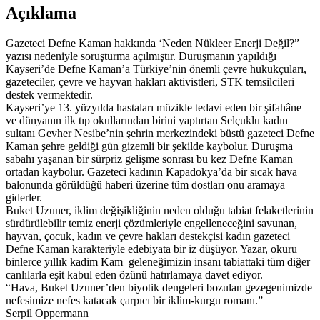
Açıklama
Gazeteci Defne Kaman hakkında ‘Neden Nükleer Enerji Değil?”
yazısı nedeniyle soruşturma açılmıştır. Duruşmanın yapıldığı
Kayseri’de Defne Kaman’a Türkiye’nin önemli çevre hukukçuları,
gazeteciler, çevre ve hayvan hakları aktivistleri, STK temsilcileri
destek vermektedir.
Kayseri’ye 13. yüzyılda hastaları müzikle tedavi eden bir şifahâne
ve dünyanın ilk tıp okullarından birini yaptırtan Selçuklu kadın
sultanı Gevher Nesibe’nin şehrin merkezindeki büstü gazeteci Defne
Kaman şehre geldiği gün gizemli bir şekilde kaybolur. Duruşma
sabahı yaşanan bir sürpriz gelişme sonrası bu kez Defne Kaman
ortadan kaybolur. Gazeteci kadının Kapadokya’da bir sıcak hava
balonunda görüldüğü haberi üzerine tüm dostları onu aramaya
giderler.
Buket Uzuner, iklim değişikliğinin neden olduğu tabiat felaketlerinin
sürdürülebilir temiz enerji çözümleriyle engelleneceğini savunan,
hayvan, çocuk, kadın ve çevre hakları destekçisi kadın gazeteci
Defne Kaman karakteriyle edebiyata bir iz düşüyor. Yazar, okuru
binlerce yıllık kadim Kam geleneğimizin insanı tabiattaki tüm diğer
canlılarla eşit kabul eden özünü hatırlamaya davet ediyor.
“Hava, Buket Uzuner’den biyotik dengeleri bozulan gezegenimizde
nefesimize nefes katacak çarpıcı bir iklim-kurgu romanı.”
Serpil Oppermann