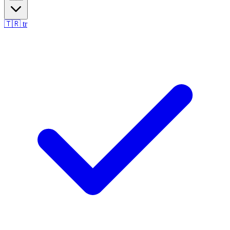
🇹🇷
tr