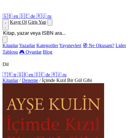
🇬🇧
en
🇩🇪
de
🇷🇺
ru
Kayıt Ol
Giriş Yap
Kitaplar
Yazarlar
Kategoriler
Yayınevleri
🧭 Ne Okusam?
Lider
Tablosu
🎮 Oyunlar
Blog
Dil
🇹🇷
tr
🇬🇧
en
🇩🇪
de
🇷🇺
ru
Kitaplar
/
Deneme
/
İçimde Kızıl Bir Gül Gibi