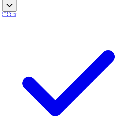
🇹🇷
tr