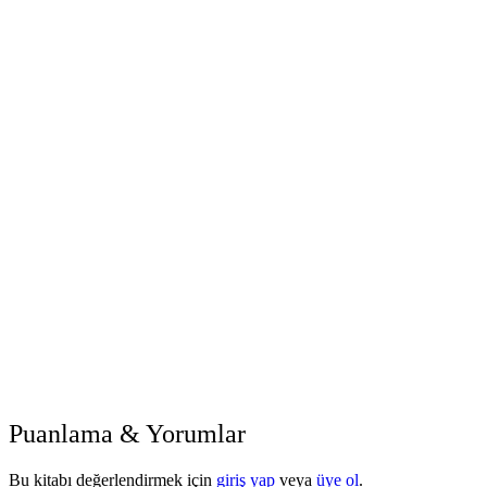
Puanlama & Yorumlar
Bu kitabı değerlendirmek için
giriş yap
veya
üye ol
.