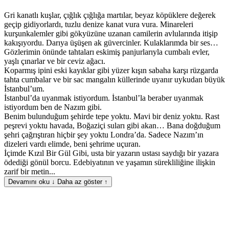
Gri kanatlı kuşlar, çığlık çığlığa martılar, beyaz köpüklere değerek
geçip gidiyorlardı, tuzlu denize kanat vura vura. Minareleri
kurşunkalemler gibi gökyüzüne uzanan camilerin avlularında itişip
kakışıyordu. Darıya üşüşen ak güvercinler. Kulaklarımda bir ses…
Gözlerimin önünde tahtaları eskimiş panjurlarıyla cumbalı evler,
yaşlı çınarlar ve bir ceviz ağacı.
Koparmış ipini eski kayıklar gibi yüzer kışın sabaha karşı rüzgarda
tahta cumbalar ve bir sac mangalın küllerinde uyanır uykudan büyük
İstanbul’um.
İstanbul’da uyanmak istiyordum. İstanbul’la beraber uyanmak
istiyordum ben de Nazım gibi.
Benim bulunduğum şehirde tepe yoktu. Mavi bir deniz yoktu. Rast
peşrevi yoktu havada, Boğaziçi suları gibi akan… Bana doğduğum
şehri çağrıştıran hiçbir şey yoktu Londra’da. Sadece Nazım’ın
dizeleri vardı elimde, beni şehrime uçuran.
İçimde Kızıl Bir Gül Gibi, usta bir yazarın ustası saydığı bir yazara
ödediği gönül borcu. Edebiyatının ve yaşamın sürekliliğine ilişkin
zarif bir metin...
Devamını oku ↓
Daha az göster ↑