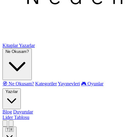
Kitaplar
Yazarlar
Ne Okusam?
🧭 Ne Okusam?
Kategoriler
Yayınevleri
🎮 Oyunlar
Yazılar
Blog
Duyurular
Lider Tablosu
🇹🇷