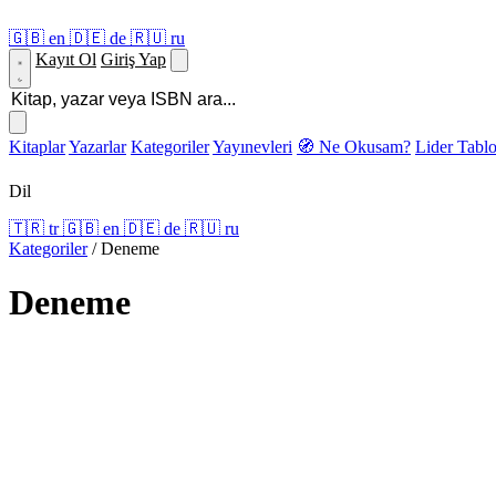
🇬🇧
en
🇩🇪
de
🇷🇺
ru
Kayıt Ol
Giriş Yap
Kitaplar
Yazarlar
Kategoriler
Yayınevleri
🧭 Ne Okusam?
Lider Tabl
Dil
🇹🇷
tr
🇬🇧
en
🇩🇪
de
🇷🇺
ru
Kategoriler
/
Deneme
Deneme