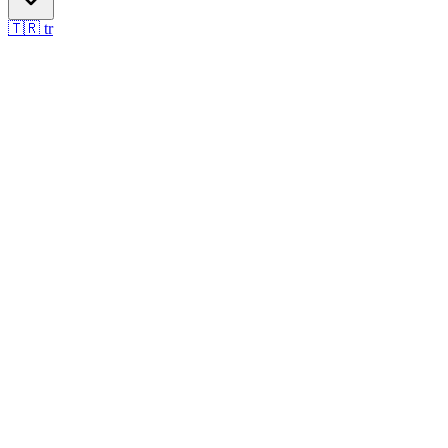
🇹🇷
tr