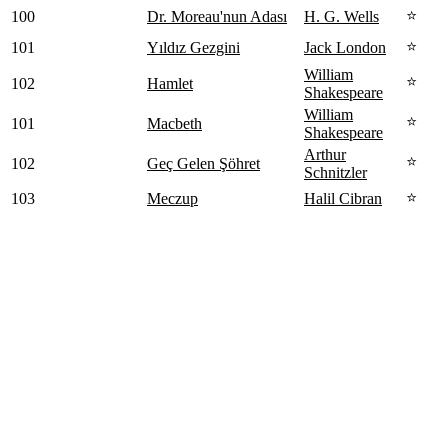
⭐
100
Dr. Moreau'nun Adası
H. G. Wells
⭐
101
Yıldız Gezgini
Jack London
William
⭐
102
Hamlet
Shakespeare
William
⭐
101
Macbeth
Shakespeare
Arthur
⭐
102
Geç Gelen Şöhret
Schnitzler
⭐
103
Meczup
Halil Cibran