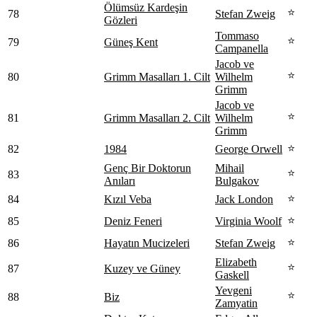
Ölümsüz Kardeşin
⭐
78
Stefan Zweig
Gözleri
Tommaso
⭐
79
Güneş Kent
Campanella
Jacob ve
⭐
80
Grimm Masalları 1. Cilt
Wilhelm
Grimm
Jacob ve
⭐
81
Grimm Masalları 2. Cilt
Wilhelm
Grimm
⭐
82
1984
George Orwell
Genç Bir Doktorun
Mihail
⭐
83
Anıları
Bulgakov
⭐
84
Kızıl Veba
Jack London
⭐
85
Deniz Feneri
Virginia Woolf
⭐
86
Hayatın Mucizeleri
Stefan Zweig
Elizabeth
⭐
87
Kuzey ve Güney
Gaskell
Yevgeni
⭐
88
Biz
Zamyatin