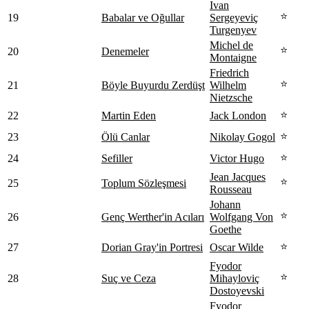
Ivan
⭐
19
Babalar ve Oğullar
Sergeyeviç
Turgenyev
Michel de
⭐
20
Denemeler
Montaigne
Friedrich
⭐
21
Böyle Buyurdu Zerdüşt
Wilhelm
Nietzsche
⭐
22
Martin Eden
Jack London
⭐
23
Ölü Canlar
Nikolay Gogol
⭐
24
Sefiller
Victor Hugo
Jean Jacques
⭐
25
Toplum Sözleşmesi
Rousseau
Johann
⭐
26
Genç Werther'in Acıları
Wolfgang Von
Goethe
⭐
27
Dorian Gray'in Portresi
Oscar Wilde
Fyodor
⭐
28
Suç ve Ceza
Mihayloviç
Dostoyevski
Fyodor