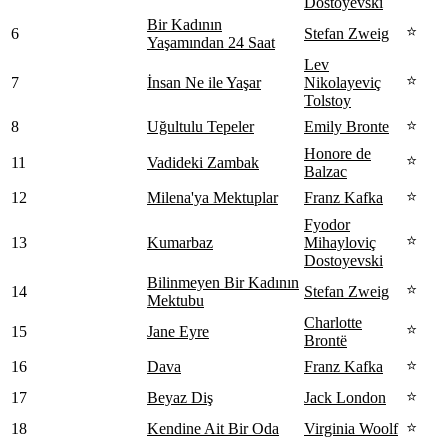
Dostoyevski
Bir Kadının
⭐
6
Stefan Zweig
Yaşamından 24 Saat
Lev
⭐
7
İnsan Ne ile Yaşar
Nikolayeviç
Tolstoy
⭐
8
Uğultulu Tepeler
Emily Bronte
Honore de
⭐
11
Vadideki Zambak
Balzac
⭐
12
Milena'ya Mektuplar
Franz Kafka
Fyodor
⭐
13
Kumarbaz
Mihayloviç
Dostoyevski
Bilinmeyen Bir Kadının
⭐
14
Stefan Zweig
Mektubu
Charlotte
⭐
15
Jane Eyre
Brontë
⭐
16
Dava
Franz Kafka
⭐
17
Beyaz Diş
Jack London
⭐
18
Kendine Ait Bir Oda
Virginia Woolf