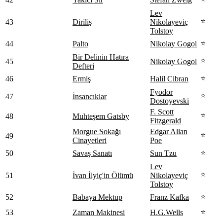
Lev
⭐
43
Diriliş
Nikolayeviç
Tolstoy
⭐
44
Palto
Nikolay Gogol
Bir Delinin Hatıra
⭐
45
Nikolay Gogol
Defteri
⭐
46
Ermiş
Halil Cibran
Fyodor
⭐
47
İnsancıklar
Dostoyevski
F. Scott
⭐
48
Muhteşem Gatsby
Fitzgerald
Morgue Sokağı
Edgar Allan
⭐
49
Cinayetleri
Poe
⭐
50
Savaş Sanatı
Sun Tzu
Lev
⭐
51
İvan İlyiç'in Ölümü
Nikolayeviç
Tolstoy
⭐
52
Babaya Mektup
Franz Kafka
⭐
53
Zaman Makinesi
H.G.Wells