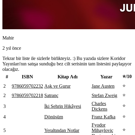
Mahir
2 yıl önce
Tekrar bir liste ile sizlerle birlikteyiz. :) Bu yazıda sizlere Koridor
Yayınları'nın satışa sunduğu bez cilt serisinin tam listesini paylaşıyor
olacağız.
⭐/10
#
ISBN
Kitap Adı
Yazar
⭐
2
9786059702232
Aşk ve Gurur
Jane Austen
⭐
2
9786059702218
Satranç
Stefan Zweig
Charles
⭐
3
İki Şehrin Hikâyesi
Dickens
⭐
4
Dönüşüm
Franz Kafka
Fyodor
⭐
5
Yeraltından Notlar
Mihayloviç