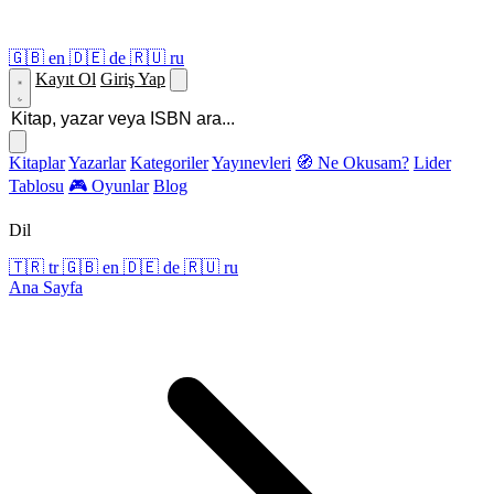
🇬🇧
en
🇩🇪
de
🇷🇺
ru
Kayıt Ol
Giriş Yap
Kitaplar
Yazarlar
Kategoriler
Yayınevleri
🧭 Ne Okusam?
Lider
Tablosu
🎮 Oyunlar
Blog
Dil
🇹🇷
tr
🇬🇧
en
🇩🇪
de
🇷🇺
ru
Ana Sayfa