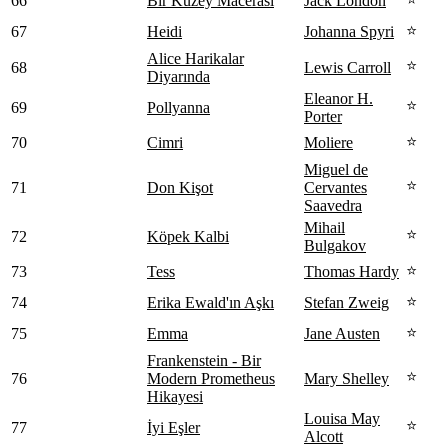
66
Bir Kuzey Macerası
Jack London
⭐
67
Heidi
Johanna Spyri
Alice Harikalar
⭐
68
Lewis Carroll
Diyarında
Eleanor H.
⭐
69
Pollyanna
Porter
⭐
70
Cimri
Moliere
Miguel de
⭐
71
Don Kişot
Cervantes
Saavedra
Mihail
⭐
72
Köpek Kalbi
Bulgakov
⭐
73
Tess
Thomas Hardy
⭐
74
Erika Ewald'ın Aşkı
Stefan Zweig
⭐
75
Emma
Jane Austen
Frankenstein - Bir
⭐
76
Modern Prometheus
Mary Shelley
Hikayesi
Louisa May
⭐
77
İyi Eşler
Alcott