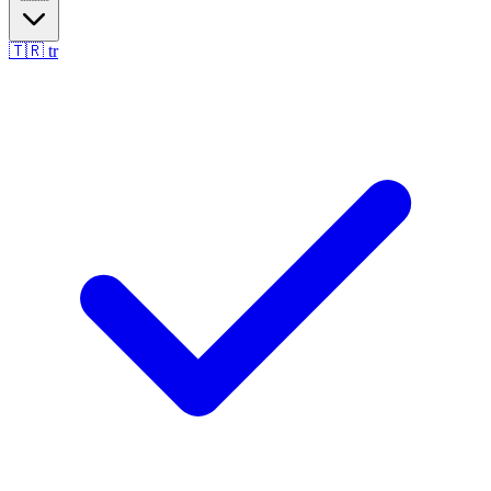
🇹🇷
tr