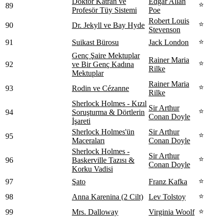
Doktor Katran ve
Edgar Allan
⭐
89
Profesör Tüy Sistemi
Poe
Robert Louis
⭐
90
Dr. Jekyll ve Bay Hyde
Stevenson
⭐
91
Suikast Bürosu
Jack London
Genç Şaire Mektuplar
Rainer Maria
⭐
92
ve Bir Genç Kadına
Rilke
Mektuplar
Rainer Maria
⭐
93
Rodin ve Cézanne
Rilke
Sherlock Holmes - Kızıl
Sir Arthur
⭐
94
Soruşturma & Dörtlerin
Conan Doyle
İşareti
Sherlock Holmes'ün
Sir Arthur
⭐
95
Maceraları
Conan Doyle
Sherlock Holmes -
Sir Arthur
⭐
96
Baskerville Tazısı &
Conan Doyle
Korku Vadisi
⭐
97
Şato
Franz Kafka
⭐
98
Anna Karenina (2 Cilt)
Lev Tolstoy
⭐
99
Mrs. Dalloway
Virginia Woolf