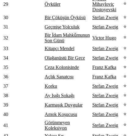
⭐
29
Öyküler
Mihayloviç
Dostoyevski
⭐
30
Bir Çöküşün Öyküsü
Stefan Zweig
⭐
31
Geçmişe Yolculuk
Stefan Zweig
Bir İdam Mahkûmunun
⭐
32
Victor Hugo
Son Günü
⭐
33
Kitapçı Mendel
Stefan Zweig
⭐
34
Olağanüstü Bir Gece
Stefan Zweig
⭐
35
Ceza Kolonisinde
Franz Kafka
⭐
36
Açlık Sanatçısı
Franz Kafka
⭐
37
Korku
Stefan Zweig
⭐
38
Ay Işığı Sokağı
Stefan Zweig
⭐
39
Karmaşık Duygular
Stefan Zweig
⭐
40
Amok Koşucusu
Stefan Zweig
Görünmeyen
⭐
41
Stefan Zweig
Koleksiyon
⭐
42
Yakıcı Sır
Stefan Zweig