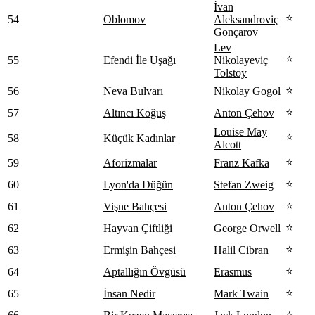
İvan
⭐
54
Oblomov
Aleksandroviç
Gonçarov
Lev
⭐
55
Efendi İle Uşağı
Nikolayeviç
Tolstoy
⭐
56
Neva Bulvarı
Nikolay Gogol
⭐
57
Altıncı Koğuş
Anton Çehov
Louise May
⭐
58
Küçük Kadınlar
Alcott
⭐
59
Aforizmalar
Franz Kafka
⭐
60
Lyon'da Düğün
Stefan Zweig
⭐
61
Vişne Bahçesi
Anton Çehov
⭐
62
Hayvan Çiftliği
George Orwell
⭐
63
Ermişin Bahçesi
Halil Cibran
⭐
64
Aptallığın Övgüsü
Erasmus
⭐
65
İnsan Nedir
Mark Twain
⭐