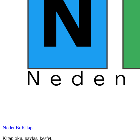
NedenBuKitap
Kitap oku, paylaş, keşfet.