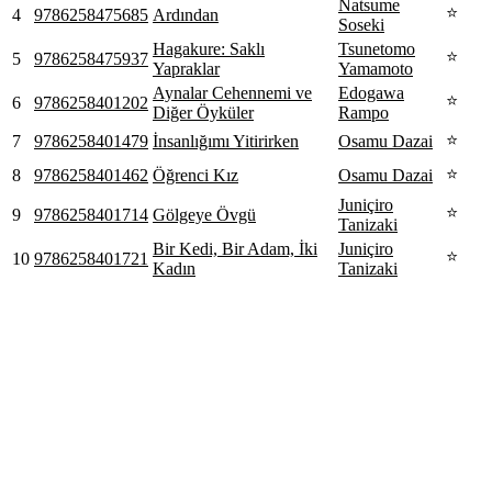
Natsume
⭐
4
9786258475685
Ardından
Soseki
Hagakure: Saklı
Tsunetomo
⭐
5
9786258475937
Yapraklar
Yamamoto
Aynalar Cehennemi ve
Edogawa
⭐
6
9786258401202
Diğer Öyküler
Rampo
⭐
7
9786258401479
İnsanlığımı Yitirirken
Osamu Dazai
⭐
8
9786258401462
Öğrenci Kız
Osamu Dazai
Juniçiro
⭐
9
9786258401714
Gölgeye Övgü
Tanizaki
Bir Kedi, Bir Adam, İki
Juniçiro
⭐
10
9786258401721
Kadın
Tanizaki