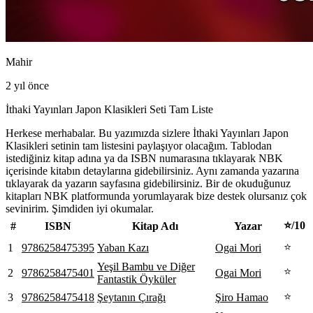
Mahir
2 yıl önce
İthaki Yayınları Japon Klasikleri Seti Tam Liste
Herkese merhabalar. Bu yazımızda sizlere İthaki Yayınları Japon
Klasikleri setinin tam listesini paylaşıyor olacağım. Tablodan
istediğiniz kitap adına ya da ISBN numarasına tıklayarak NBK
içerisinde kitabın detaylarına gidebilirsiniz. Aynı zamanda yazarına
tıklayarak da yazarın sayfasına gidebilirsiniz. Bir de okuduğunuz
kitapları NBK platformunda yorumlayarak bize destek olursanız çok
sevinirim. Şimdiden iyi okumalar.
⭐/10
#
ISBN
Kitap Adı
Yazar
⭐
1
9786258475395
Yaban Kazı
Ogai Mori
Yeşil Bambu ve Diğer
⭐
2
9786258475401
Ogai Mori
Fantastik Öyküler
⭐
3
9786258475418
Şeytanın Çırağı
Şiro Hamao