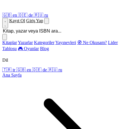
🇬🇧
en
🇩🇪
de
🇷🇺
ru
Kayıt Ol
Giriş Yap
Kitaplar
Yazarlar
Kategoriler
Yayınevleri
🧭 Ne Okusam?
Lider
Tablosu
🎮 Oyunlar
Blog
Dil
🇹🇷
tr
🇬🇧
en
🇩🇪
de
🇷🇺
ru
Ana Sayfa