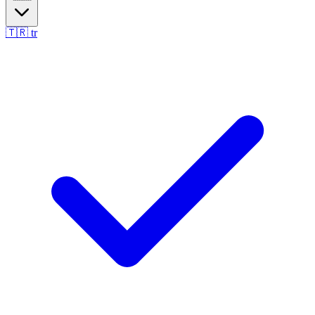
🇹🇷
tr