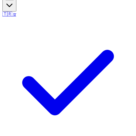
🇹🇷
tr