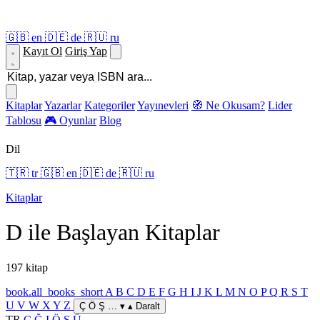
🇬🇧
en
🇩🇪
de
🇷🇺
ru
Kayıt Ol
Giriş Yap
Kitaplar
Yazarlar
Kategoriler
Yayınevleri
🧭 Ne Okusam?
Lider
Tablosu
🎮 Oyunlar
Blog
Dil
🇹🇷
tr
🇬🇧
en
🇩🇪
de
🇷🇺
ru
Kitaplar
D ile Başlayan Kitaplar
197 kitap
book.all_books_short
A
B
C
D
E
F
G
H
I
J
K
L
M
N
O
P
Q
R
S
T
U
V
W
X
Y
Z
Ç Ö Ş … ▾
▴ Daralt
TR
Ç
Ğ
I
Ö
Ş
Ü