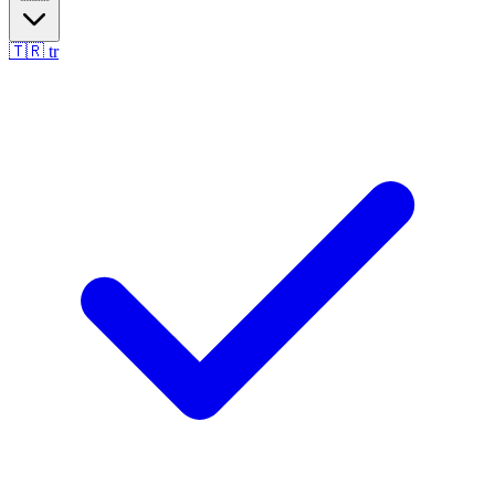
🇹🇷
tr