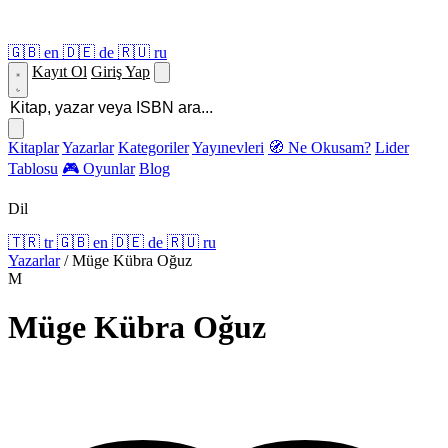
🇬🇧
en
🇩🇪
de
🇷🇺
ru
Kayıt Ol
Giriş Yap
Kitaplar
Yazarlar
Kategoriler
Yayınevleri
🧭 Ne Okusam?
Lider
Tablosu
🎮 Oyunlar
Blog
Dil
🇹🇷
tr
🇬🇧
en
🇩🇪
de
🇷🇺
ru
Yazarlar
/
Müge Kübra Oğuz
M
Müge Kübra Oğuz