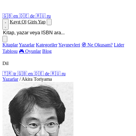
🇬🇧
en
🇩🇪
de
🇷🇺
ru
Kayıt Ol
Giriş Yap
Kitaplar
Yazarlar
Kategoriler
Yayınevleri
🧭 Ne Okusam?
Lider
Tablosu
🎮 Oyunlar
Blog
Dil
🇹🇷
tr
🇬🇧
en
🇩🇪
de
🇷🇺
ru
Yazarlar
/
Akira Toriyama