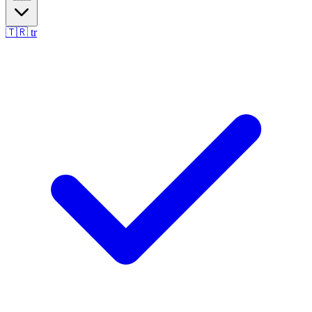
🇹🇷
tr