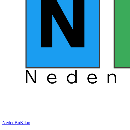
NedenBuKitap