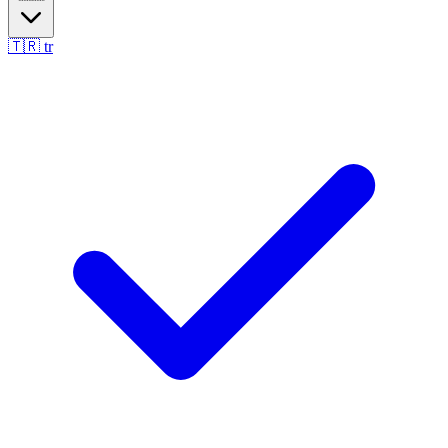
🇹🇷
tr