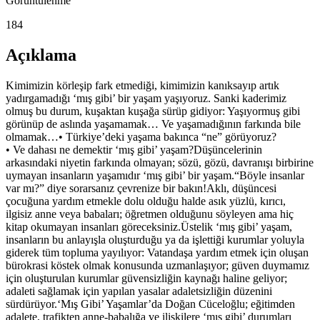
Görüntülenme
184
Açıklama
Kimimizin körleşip fark etmediği, kimimizin kanıksayıp artık
yadırgamadığı ‘mış gibi’ bir yaşam yaşıyoruz. Sanki kaderimiz
olmuş bu durum, kuşaktan kuşağa sürüp gidiyor: Yaşıyormuş gibi
görünüp de aslında yaşamamak… Ve yaşamadığının farkında bile
olmamak…• Türkiye’deki yaşama bakınca “ne” görüyoruz?
• Ve dahası ne demektir ‘mış gibi’ yaşam?Düşüncelerinin
arkasındaki niyetin farkında olmayan; sözü, gözü, davranışı birbirine
uymayan insanların yaşamıdır ‘mış gibi’ bir yaşam.“Böyle insanlar
var mı?” diye sorarsanız çevrenize bir bakın!Aklı, düşüncesi
çocuğuna yardım etmekle dolu olduğu halde asık yüzlü, kırıcı,
ilgisiz anne veya babaları; öğretmen olduğunu söyleyen ama hiç
kitap okumayan insanları göreceksiniz.Üstelik ‘mış gibi’ yaşam,
insanların bu anlayışla oluşturduğu ya da işlettiği kurumlar yoluyla
giderek tüm topluma yayılıyor: Vatandaşa yardım etmek için oluşan
bürokrasi köstek olmak konusunda uzmanlaşıyor; güven duymamız
için oluşturulan kurumlar güvensizliğin kaynağı haline geliyor;
adaleti sağlamak için yapılan yasalar adaletsizliğin düzenini
sürdürüyor.‘Mış Gibi’ Yaşamlar’da Doğan Cüceloğlu; eğitimden
adalete, trafikten anne-babalığa ve ilişkilere ‘mış gibi’ durumları