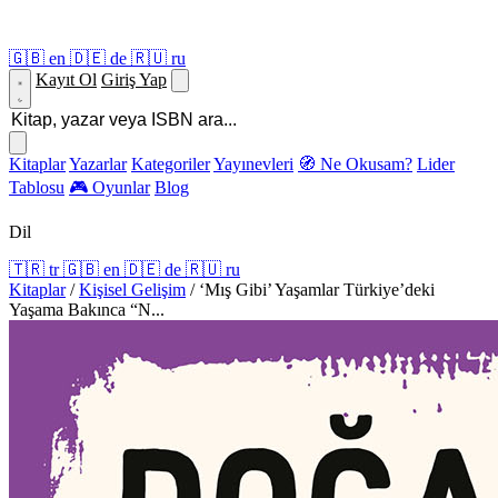
🇬🇧
en
🇩🇪
de
🇷🇺
ru
Kayıt Ol
Giriş Yap
Kitaplar
Yazarlar
Kategoriler
Yayınevleri
🧭 Ne Okusam?
Lider
Tablosu
🎮 Oyunlar
Blog
Dil
🇹🇷
tr
🇬🇧
en
🇩🇪
de
🇷🇺
ru
Kitaplar
/
Kişisel Gelişim
/
‘Mış Gibi’ Yaşamlar Türkiye’deki
Yaşama Bakınca “N...