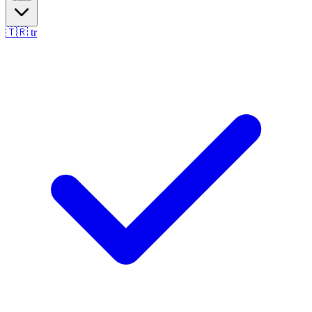
🇹🇷
tr