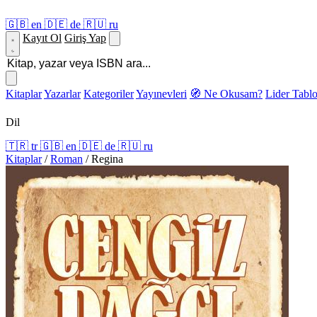
🇬🇧
en
🇩🇪
de
🇷🇺
ru
Kayıt Ol
Giriş Yap
Kitaplar
Yazarlar
Kategoriler
Yayınevleri
🧭 Ne Okusam?
Lider Tabl
Dil
🇹🇷
tr
🇬🇧
en
🇩🇪
de
🇷🇺
ru
Kitaplar
/
Roman
/
Regina