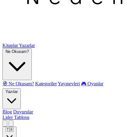
Kitaplar
Yazarlar
Ne Okusam?
🧭 Ne Okusam?
Kategoriler
Yayınevleri
🎮 Oyunlar
Yazılar
Blog
Duyurular
Lider Tablosu
🇹🇷