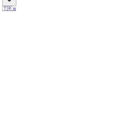
🇹🇷
tr