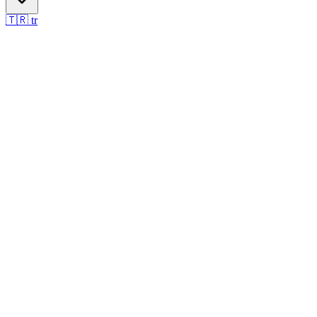
🇹🇷
tr