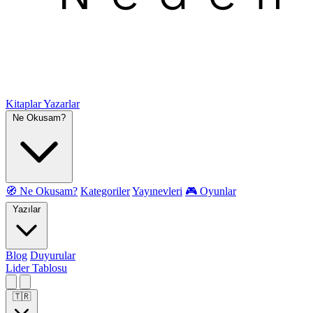
Kitaplar
Yazarlar
Ne Okusam?
🧭 Ne Okusam?
Kategoriler
Yayınevleri
🎮 Oyunlar
Yazılar
Blog
Duyurular
Lider Tablosu
🇹🇷