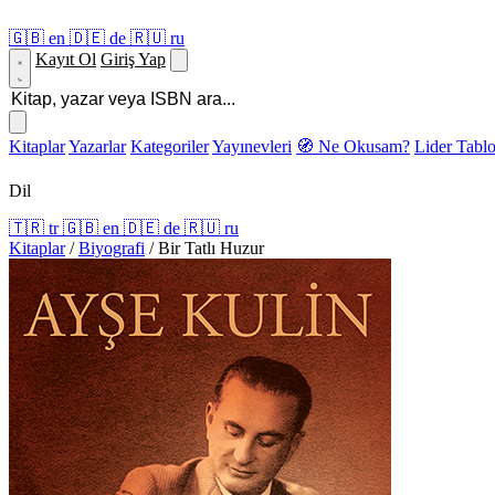
🇬🇧
en
🇩🇪
de
🇷🇺
ru
Kayıt Ol
Giriş Yap
Kitaplar
Yazarlar
Kategoriler
Yayınevleri
🧭 Ne Okusam?
Lider Tabl
Dil
🇹🇷
tr
🇬🇧
en
🇩🇪
de
🇷🇺
ru
Kitaplar
/
Biyografi
/
Bir Tatlı Huzur