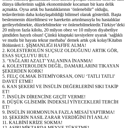
dünya ülkelerinin sağlık ekonomisinde kocaman bir kara delik
açmakta. Oysa artık bu hastalıklarının ‘önlenebilir” olduğu,
tedavilerinin daha kolaylaşabildiği bilimsel olarak gösterildi. Başta
beslenmenin düzeltilmesi ve hareketin artırılmasıyla bu hastalıklar
gerileyebilmekte, düzelebilmekte ve önlenebilmektedir.Türkiye’deki
20 milyon fazla kilolu, 20 milyon obez ve 10 milyon diyabetliye
şimdiden hayırlı olsun! Çünkü kitaptaki tavsiyelere uyarak ‘sağlıklı
ve mutlu bir hayata tekrar merhaba’ demek artık çok kolay!Kitabın
Bölümleri:1. ŞİŞMANLIĞI HAFİFE ALMA!
2. KOLESTEROLÜN SUÇSUZ OLDUĞUNU ARTIK GÖR,
ESAS SUÇLUYU BUL!
3. ‘YAĞLARI AZALT’ YALANINA İNANMA!
4. KOLESTEROLDEN DEĞİL, DAMARLARINI TIKAYAN
ŞEKERDEN KORK!
5. FELÇ OLMAK İSTEMİYORSAN, ONU ‘TATLI TATLI’
DAVET ETME!
6. KAN ŞEKERİ VE İNSÜLİN DEĞERLERİNİ SIKI TAKİP
ET!
7. İNSÜLİN DİRENCİNE GEÇİT VERME!
8. DÜŞÜK GLİSEMİK İNDEKSLİ YİYECEKLERİ TERCİH
ET!
9. İNSÜLİN HORMONUNA FAZLA MESAİ YAPTIRMA!
10. ŞEKERİN NASIL ZARAR VERDİĞİNİ İYİ ANLA!
11. KALBİNİ KRİZE SOKMA!
12. AŞIRI MİKTARDA MEYVE TÜKETME!