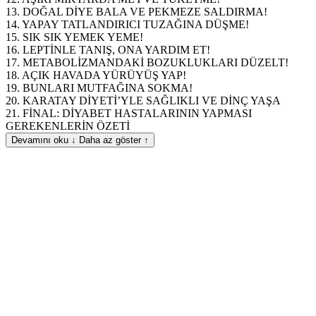
13. DOĞAL DİYE BALA VE PEKMEZE SALDIRMA!
14. YAPAY TATLANDIRICI TUZAĞINA DÜŞME!
15. SIK SIK YEMEK YEME!
16. LEPTİNLE TANIŞ, ONA YARDIM ET!
17. METABOLİZMANDAKİ BOZUKLUKLARI DÜZELT!
18. AÇIK HAVADA YÜRÜYÜŞ YAP!
19. BUNLARI MUTFAĞINA SOKMA!
20. KARATAY DİYETİ’YLE SAĞLIKLI VE DİNÇ YAŞA
21. FİNAL: DİYABET HASTALARININ YAPMASI
GEREKENLERİN ÖZETİ
Devamını oku ↓
Daha az göster ↑