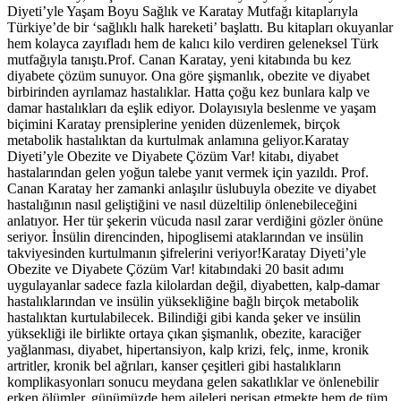
Diyeti’yle Yaşam Boyu Sağlık ve Karatay Mutfağı kitaplarıyla
Türkiye’de bir ‘sağlıklı halk hareketi’ başlattı. Bu kitapları okuyanlar
hem kolayca zayıfladı hem de kalıcı kilo verdiren geleneksel Türk
mutfağıyla tanıştı.Prof. Canan Karatay, yeni kitabında bu kez
diyabete çözüm sunuyor. Ona göre şişmanlık, obezite ve diyabet
birbirinden ayrılamaz hastalıklar. Hatta çoğu kez bunlara kalp ve
damar hastalıkları da eşlik ediyor. Dolayısıyla beslenme ve yaşam
biçimini Karatay prensiplerine yeniden düzenlemek, birçok
metabolik hastalıktan da kurtulmak anlamına geliyor.Karatay
Diyeti’yle Obezite ve Diyabete Çözüm Var! kitabı, diyabet
hastalarından gelen yoğun talebe yanıt vermek için yazıldı. Prof.
Canan Karatay her zamanki anlaşılır üslubuyla obezite ve diyabet
hastalığının nasıl geliştiğini ve nasıl düzeltilip önlenebileceğini
anlatıyor. Her tür şekerin vücuda nasıl zarar verdiğini gözler önüne
seriyor. İnsülin direncinden, hipoglisemi ataklarından ve insülin
takviyesinden kurtulmanın şifrelerini veriyor!Karatay Diyeti’yle
Obezite ve Diyabete Çözüm Var! kitabındaki 20 basit adımı
uygulayanlar sadece fazla kilolardan değil, diyabetten, kalp-damar
hastalıklarından ve insülin yüksekliğine bağlı birçok metabolik
hastalıktan kurtulabilecek. Bilindiği gibi kanda şeker ve insülin
yüksekliği ile birlikte ortaya çıkan şişmanlık, obezite, karaciğer
yağlanması, diyabet, hipertansiyon, kalp krizi, felç, inme, kronik
artritler, kronik bel ağrıları, kanser çeşitleri gibi hastalıkların
komplikasyonları sonucu meydana gelen sakatlıklar ve önlenebilir
erken ölümler, günümüzde hem aileleri perişan etmekte hem de tüm