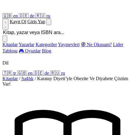
🇬🇧
en
🇩🇪
de
🇷🇺
ru
Kayıt Ol
Giriş Yap
Kitaplar
Yazarlar
Kategoriler
Yayınevleri
🧭 Ne Okusam?
Lider
Tablosu
🎮 Oyunlar
Blog
Dil
🇹🇷
tr
🇬🇧
en
🇩🇪
de
🇷🇺
ru
Kitaplar
/
Sağlık
/
Karatay Diyeti’yle Obezite Ve Diyabete Çözüm
Var!