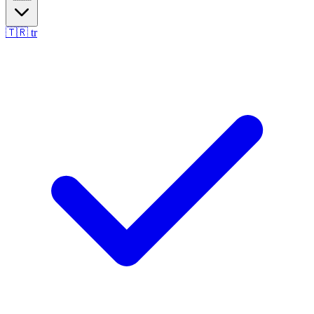
🇹🇷
tr