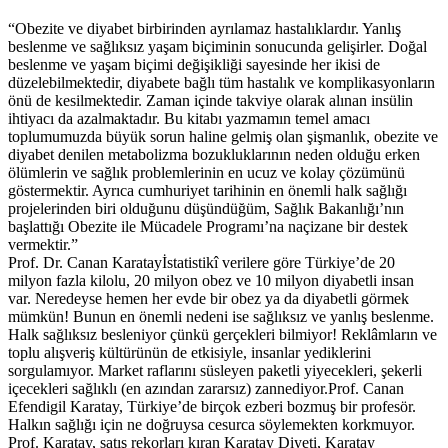
“Obezite ve diyabet birbirinden ayrılamaz hastalıklardır. Yanlış
beslenme ve sağlıksız yaşam biçiminin sonucunda gelişirler. Doğal
beslenme ve yaşam biçimi değişikliği sayesinde her ikisi de
düzelebilmektedir, diyabete bağlı tüm hastalık ve komplikasyonların
önü de kesilmektedir. Zaman içinde takviye olarak alınan insülin
ihtiyacı da azalmaktadır. Bu kitabı yazmamın temel amacı
toplumumuzda büyük sorun haline gelmiş olan şişmanlık, obezite ve
diyabet denilen metabolizma bozukluklarının neden olduğu erken
ölümlerin ve sağlık problemlerinin en ucuz ve kolay çözümünü
göstermektir. Ayrıca cumhuriyet tarihinin en önemli halk sağlığı
projelerinden biri olduğunu düşündüğüm, Sağlık Bakanlığı’nın
başlattığı Obezite ile Mücadele Programı’na naçizane bir destek
vermektir.”
Prof. Dr. Canan Karatayİstatistikî verilere göre Türkiye’de 20
milyon fazla kilolu, 20 milyon obez ve 10 milyon diyabetli insan
var. Neredeyse hemen her evde bir obez ya da diyabetli görmek
mümkün! Bunun en önemli nedeni ise sağlıksız ve yanlış beslenme.
Halk sağlıksız besleniyor çünkü gerçekleri bilmiyor! Reklâmların ve
toplu alışveriş kültürünün de etkisiyle, insanlar yediklerini
sorgulamıyor. Market raflarını süsleyen paketli yiyecekleri, şekerli
içecekleri sağlıklı (en azından zararsız) zannediyor.Prof. Canan
Efendigil Karatay, Türkiye’de birçok ezberi bozmuş bir profesör.
Halkın sağlığı için ne doğruysa cesurca söylemekten korkmuyor.
Prof. Karatay, satış rekorları kıran Karatay Diyeti, Karatay