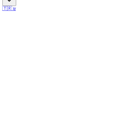
🇹🇷
tr