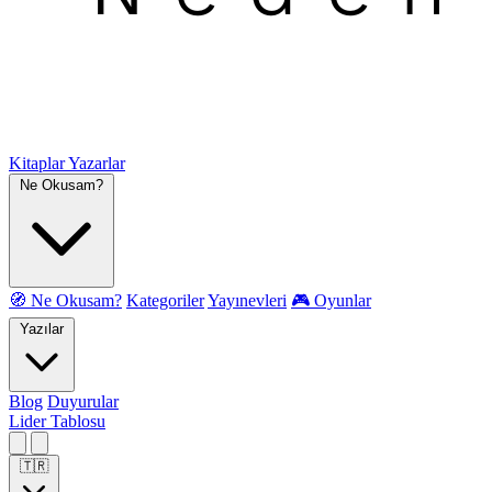
Kitaplar
Yazarlar
Ne Okusam?
🧭 Ne Okusam?
Kategoriler
Yayınevleri
🎮 Oyunlar
Yazılar
Blog
Duyurular
Lider Tablosu
🇹🇷