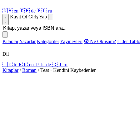
🇬🇧
en
🇩🇪
de
🇷🇺
ru
Kayıt Ol
Giriş Yap
Kitaplar
Yazarlar
Kategoriler
Yayınevleri
🧭 Ne Okusam?
Lider Tabl
Dil
🇹🇷
tr
🇬🇧
en
🇩🇪
de
🇷🇺
ru
Kitaplar
/
Roman
/
Tess - Kendini Kaybedenler