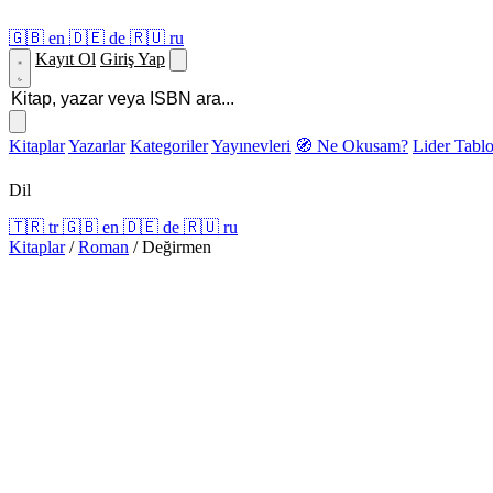
🇬🇧
en
🇩🇪
de
🇷🇺
ru
Kayıt Ol
Giriş Yap
Kitaplar
Yazarlar
Kategoriler
Yayınevleri
🧭 Ne Okusam?
Lider Tabl
Dil
🇹🇷
tr
🇬🇧
en
🇩🇪
de
🇷🇺
ru
Kitaplar
/
Roman
/
Değirmen