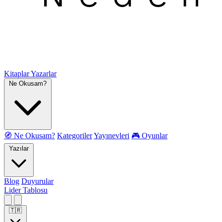
Kitaplar
Yazarlar
Ne Okusam?
🧭 Ne Okusam?
Kategoriler
Yayınevleri
🎮 Oyunlar
Yazılar
Blog
Duyurular
Lider Tablosu
🇹🇷