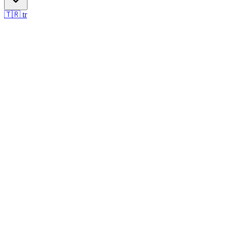
🇹🇷
tr