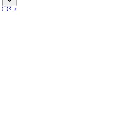
🇹🇷
tr