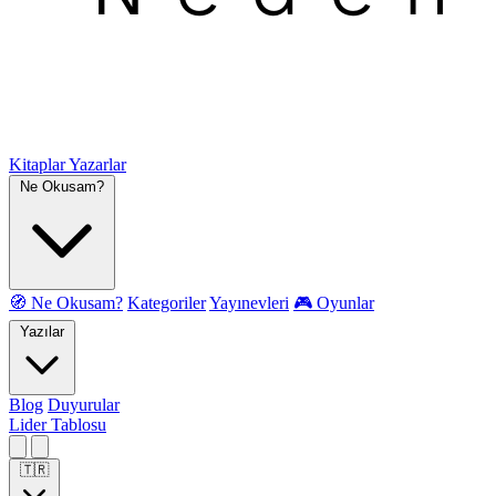
Kitaplar
Yazarlar
Ne Okusam?
🧭 Ne Okusam?
Kategoriler
Yayınevleri
🎮 Oyunlar
Yazılar
Blog
Duyurular
Lider Tablosu
🇹🇷