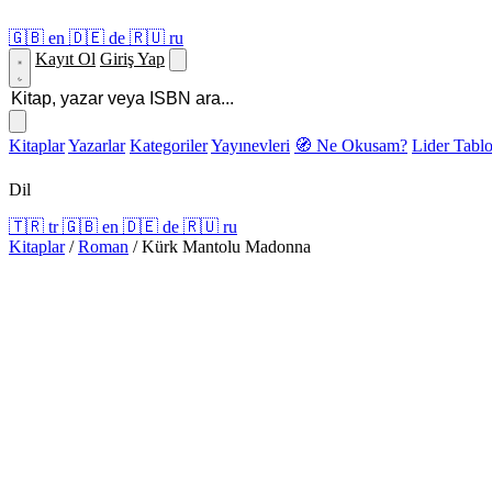
🇬🇧
en
🇩🇪
de
🇷🇺
ru
Kayıt Ol
Giriş Yap
Kitaplar
Yazarlar
Kategoriler
Yayınevleri
🧭 Ne Okusam?
Lider Tabl
Dil
🇹🇷
tr
🇬🇧
en
🇩🇪
de
🇷🇺
ru
Kitaplar
/
Roman
/
Kürk Mantolu Madonna