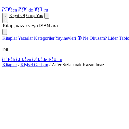
🇬🇧
en
🇩🇪
de
🇷🇺
ru
Kayıt Ol
Giriş Yap
Kitaplar
Yazarlar
Kategoriler
Yayınevleri
🧭 Ne Okusam?
Lider Tabl
Dil
🇹🇷
tr
🇬🇧
en
🇩🇪
de
🇷🇺
ru
Kitaplar
/
Kişisel Gelişim
/
Zafer Sızlanarak Kazanılmaz