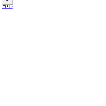
🇹🇷
tr