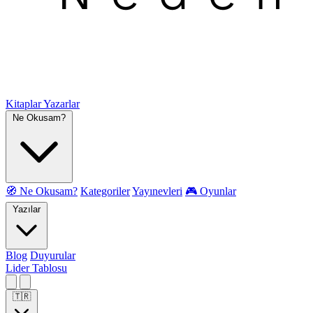
Kitaplar
Yazarlar
Ne Okusam?
🧭 Ne Okusam?
Kategoriler
Yayınevleri
🎮 Oyunlar
Yazılar
Blog
Duyurular
Lider Tablosu
🇹🇷