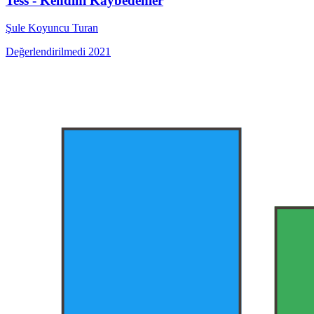
Tess - Kendini Kaybedenler
Şule Koyuncu Turan
Değerlendirilmedi
2021