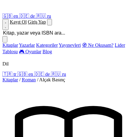
🇬🇧
en
🇩🇪
de
🇷🇺
ru
Kayıt Ol
Giriş Yap
Kitaplar
Yazarlar
Kategoriler
Yayınevleri
🧭 Ne Okusam?
Lider
Tablosu
🎮 Oyunlar
Blog
Dil
🇹🇷
tr
🇬🇧
en
🇩🇪
de
🇷🇺
ru
Kitaplar
/
Roman
/
Alçak Basınç