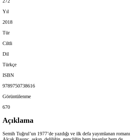
272
Yıl
2018
Tür
Ciltli
Dil
Türkçe
ISBN
9789750738616
Görüntülenme
670
Açıklama
Semih Tuğrul’un 1977’de yazdığı ve ilk defa yayımlanan romanı
Alçak Basınç, aşkın, deliliğin, gençliğin hem insanlar hem de