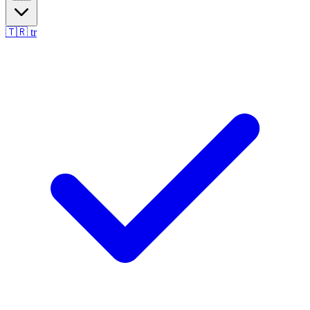
🇹🇷
tr