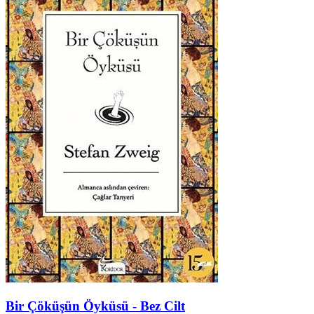
Bir Çöküşün Öyküsü - Bez Cilt