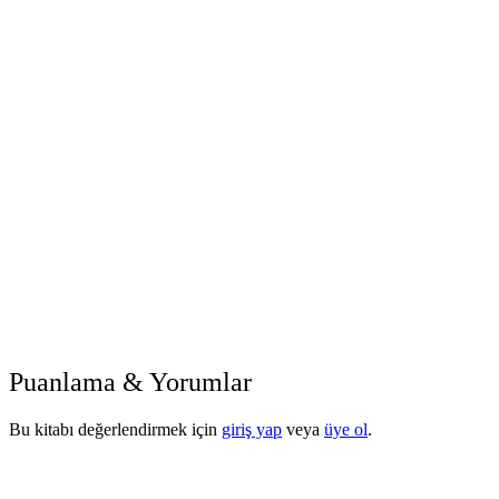
Puanlama & Yorumlar
Bu kitabı değerlendirmek için
giriş yap
veya
üye ol
.