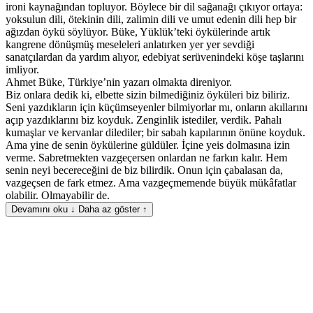
ironi kaynağından topluyor. Böylece bir dil sağanağı çıkıyor ortaya:
yoksulun dili, ötekinin dili, zalimin dili ve umut edenin dili hep bir
ağızdan öykü söylüyor. Büke, Yüklük’teki öykülerinde artık
kangrene dönüşmüş meseleleri anlatırken yer yer sevdiği
sanatçılardan da yardım alıyor, edebiyat serüvenindeki köşe taşlarını
imliyor.
Ahmet Büke, Türkiye’nin yazarı olmakta direniyor.
Biz onlara dedik ki, elbette sizin bilmediğiniz öyküleri biz biliriz.
Seni yazdıkların için küçümseyenler bilmiyorlar mı, onların akıllarını
açıp yazdıklarını biz koyduk. Zenginlik istediler, verdik. Pahalı
kumaşlar ve kervanlar dilediler; bir sabah kapılarının önüne koyduk.
Ama yine de senin öykülerine güldüler. İçine yeis dolmasına izin
verme. Sabretmekten vazgeçersen onlardan ne farkın kalır. Hem
senin neyi becereceğini de biz bilirdik. Onun için çabalasan da,
vazgeçsen de fark etmez. Ama vazgeçmemende büyük mükâfatlar
olabilir. Olmayabilir de.
Devamını oku ↓
Daha az göster ↑