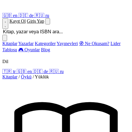
🇬🇧
en
🇩🇪
de
🇷🇺
ru
Kayıt Ol
Giriş Yap
Kitaplar
Yazarlar
Kategoriler
Yayınevleri
🧭 Ne Okusam?
Lider
Tablosu
🎮 Oyunlar
Blog
Dil
🇹🇷
tr
🇬🇧
en
🇩🇪
de
🇷🇺
ru
Kitaplar
/
Öykü
/
Yüklük