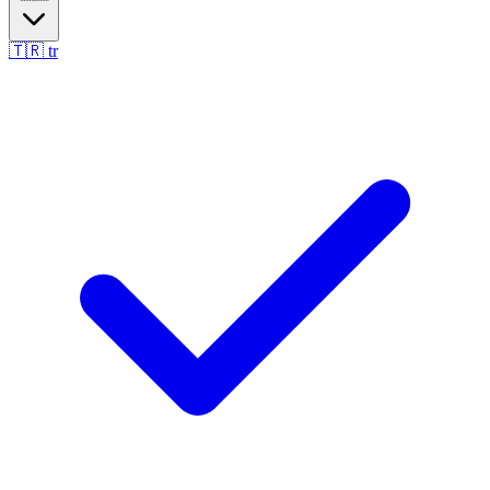
🇹🇷
tr