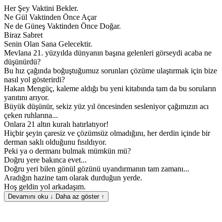
Her Şey Vaktini Bekler.
Ne Gül Vaktinden Önce Açar
Ne de Güneş Vaktinden Önce Doğar.
Biraz Sabret
Senin Olan Sana Gelecektir.
Mevlana 21. yüzyılda dünyanın başına gelenleri görseydi acaba ne
düşünürdü?
Bu hız çağında boğuştuğumuz sorunları çözüme ulaştırmak için bize
nasıl yol gösterirdi?
Hakan Mengüç, kaleme aldığı bu yeni kitabında tam da bu soruların
yanıtını arıyor.
Büyük düşünür, sekiz yüz yıl öncesinden sesleniyor çağımızın acı
çeken ruhlarına...
Onlara 21 altın kuralı hatırlatıyor!
Hiçbir şeyin çaresiz ve çözümsüz olmadığını, her derdin içinde bir
derman saklı olduğunu fısıldıyor.
Peki ya o dermanı bulmak mümkün mü?
Doğru yere bakınca evet...
Doğru yeri bilen gönül gözünü uyandırmanın tam zamanı...
Aradığın hazine tam olarak durduğun yerde.
Hoş geldin yol arkadaşım.
Devamını oku ↓
Daha az göster ↑