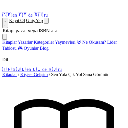
🇬🇧
en
🇩🇪
de
🇷🇺
ru
Kayıt Ol
Giriş Yap
Kitaplar
Yazarlar
Kategoriler
Yayınevleri
🧭 Ne Okusam?
Lider
Tablosu
🎮 Oyunlar
Blog
Dil
🇹🇷
tr
🇬🇧
en
🇩🇪
de
🇷🇺
ru
Kitaplar
/
Kişisel Gelişim
/
Sen Yola Çık Yol Sana Görünür