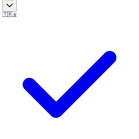
🇹🇷
tr