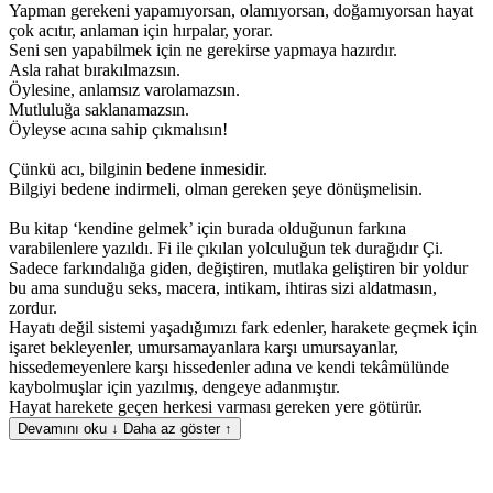
Yapman gerekeni yapamıyorsan, olamıyorsan, doğamıyorsan hayat
çok acıtır, anlaman için hırpalar, yorar.
Seni sen yapabilmek için ne gerekirse yapmaya hazırdır.
Asla rahat bırakılmazsın.
Öylesine, anlamsız varolamazsın.
Mutluluğa saklanamazsın.
Öyleyse acına sahip çıkmalısın!
Çünkü acı, bilginin bedene inmesidir.
Bilgiyi bedene indirmeli, olman gereken şeye dönüşmelisin.
Bu kitap ‘kendine gelmek’ için burada olduğunun farkına
varabilenlere yazıldı. Fi ile çıkılan yolculuğun tek durağıdır Çi.
Sadece farkındalığa giden, değiştiren, mutlaka geliştiren bir yoldur
bu ama sunduğu seks, macera, intikam, ihtiras sizi aldatmasın,
zordur.
Hayatı değil sistemi yaşadığımızı fark edenler, harakete geçmek için
işaret bekleyenler, umursamayanlara karşı umursayanlar,
hissedemeyenlere karşı hissedenler adına ve kendi tekâmülünde
kaybolmuşlar için yazılmış, dengeye adanmıştır.
Hayat harekete geçen herkesi varması gereken yere götürür.
Devamını oku ↓
Daha az göster ↑