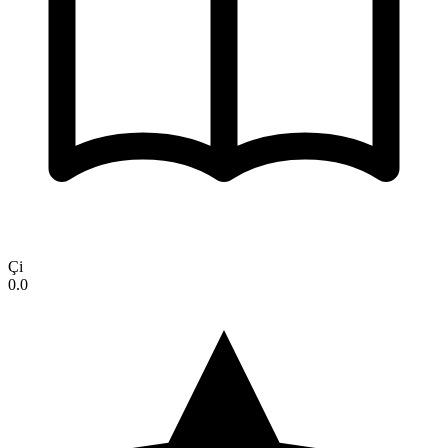
Çi
0.0