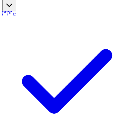
🇹🇷
tr