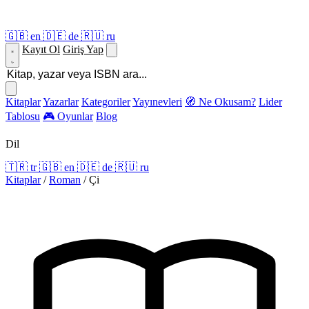
🇬🇧
en
🇩🇪
de
🇷🇺
ru
Kayıt Ol
Giriş Yap
Kitaplar
Yazarlar
Kategoriler
Yayınevleri
🧭 Ne Okusam?
Lider
Tablosu
🎮 Oyunlar
Blog
Dil
🇹🇷
tr
🇬🇧
en
🇩🇪
de
🇷🇺
ru
Kitaplar
/
Roman
/
Çi