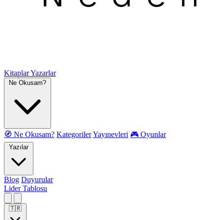
Kitaplar
Yazarlar
Ne Okusam?
🧭 Ne Okusam?
Kategoriler
Yayınevleri
🎮 Oyunlar
Yazılar
Blog
Duyurular
Lider Tablosu
🇹🇷