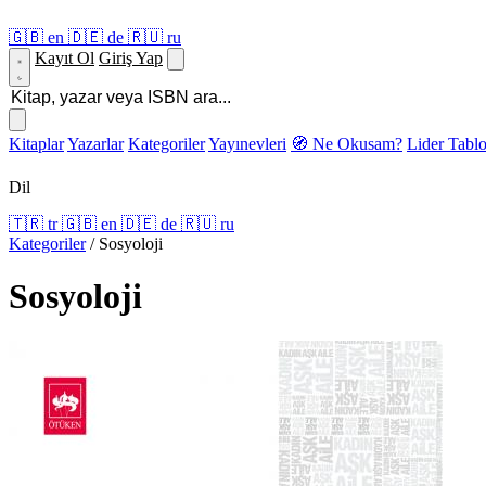
🇬🇧
en
🇩🇪
de
🇷🇺
ru
Kayıt Ol
Giriş Yap
Kitaplar
Yazarlar
Kategoriler
Yayınevleri
🧭 Ne Okusam?
Lider Tabl
Dil
🇹🇷
tr
🇬🇧
en
🇩🇪
de
🇷🇺
ru
Kategoriler
/
Sosyoloji
Sosyoloji