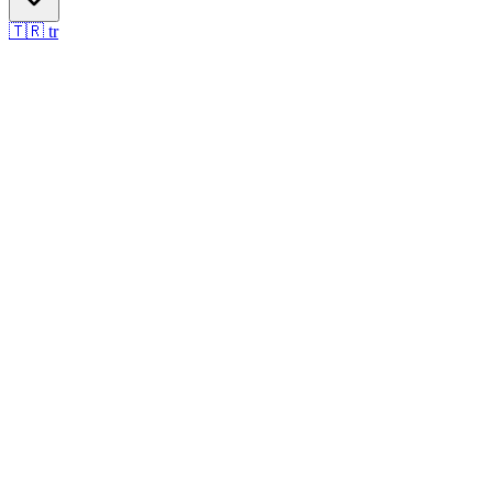
🇹🇷
tr