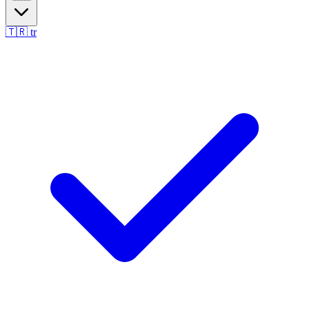
🇹🇷
tr