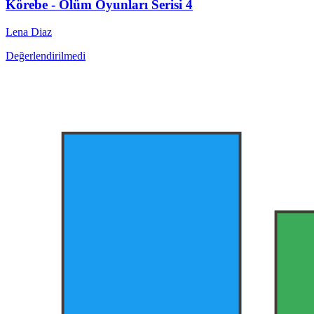
Körebe - Ölüm Oyunları Serisi 4
Lena Diaz
Değerlendirilmedi