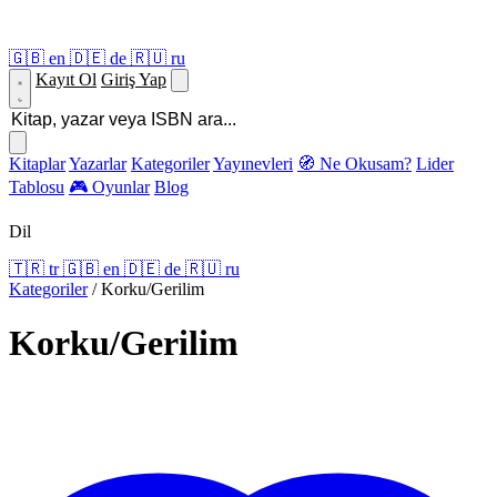
🇬🇧
en
🇩🇪
de
🇷🇺
ru
Kayıt Ol
Giriş Yap
Kitaplar
Yazarlar
Kategoriler
Yayınevleri
🧭 Ne Okusam?
Lider
Tablosu
🎮 Oyunlar
Blog
Dil
🇹🇷
tr
🇬🇧
en
🇩🇪
de
🇷🇺
ru
Kategoriler
/
Korku/Gerilim
Korku/Gerilim