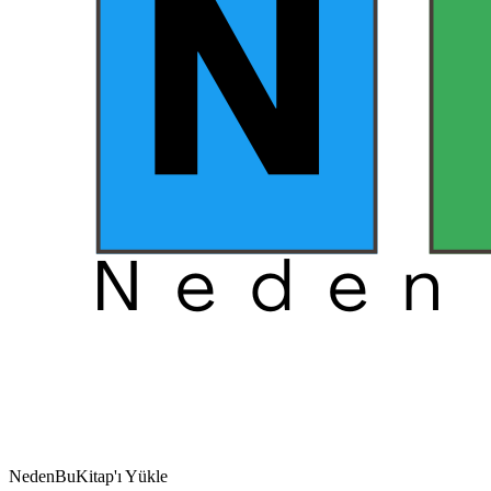
NedenBuKitap'ı Yükle