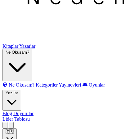
Kitaplar
Yazarlar
Ne Okusam?
🧭 Ne Okusam?
Kategoriler
Yayınevleri
🎮 Oyunlar
Yazılar
Blog
Duyurular
Lider Tablosu
🇹🇷