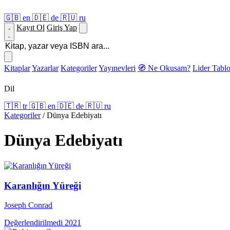
🇬🇧
en
🇩🇪
de
🇷🇺
ru
Kayıt Ol
Giriş Yap
Kitaplar
Yazarlar
Kategoriler
Yayınevleri
🧭 Ne Okusam?
Lider Tabl
Dil
🇹🇷
tr
🇬🇧
en
🇩🇪
de
🇷🇺
ru
Kategoriler
/
Dünya Edebiyatı
Dünya Edebiyatı
Karanlığın Yüreği
Joseph Conrad
Değerlendirilmedi
2021