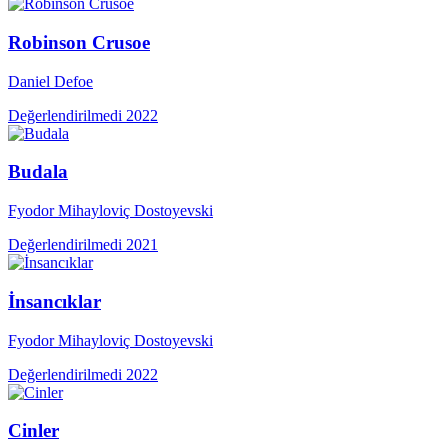
Robinson Crusoe
Daniel Defoe
Değerlendirilmedi
2022
Budala
Fyodor Mihayloviç Dostoyevski
Değerlendirilmedi
2021
İnsancıklar
Fyodor Mihayloviç Dostoyevski
Değerlendirilmedi
2022
Cinler