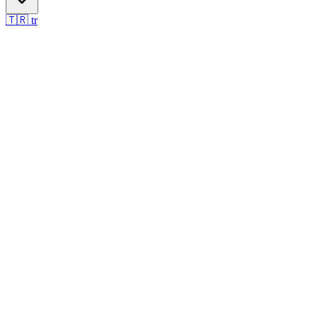
🇹🇷
tr