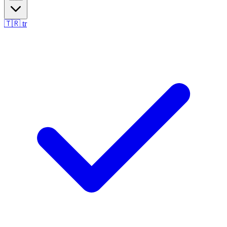
🇹🇷
tr