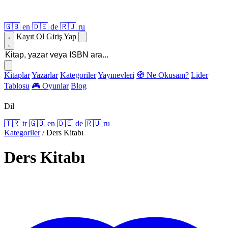
🇬🇧
en
🇩🇪
de
🇷🇺
ru
Kayıt Ol
Giriş Yap
Kitaplar
Yazarlar
Kategoriler
Yayınevleri
🧭 Ne Okusam?
Lider
Tablosu
🎮 Oyunlar
Blog
Dil
🇹🇷
tr
🇬🇧
en
🇩🇪
de
🇷🇺
ru
Kategoriler
/
Ders Kitabı
Ders Kitabı